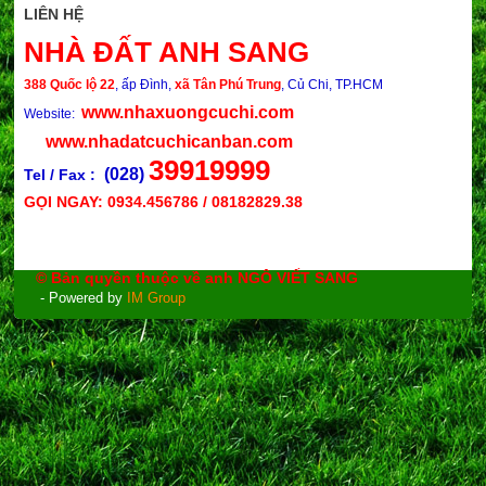
LIÊN HỆ
NHÀ ĐẤT ANH SANG
388 Quốc lộ 22
, ấp Đình,
xã Tân Phú Trung
, Củ Chi, TP.HCM
www.nhaxuongcuchi.com
Website:
www.nhadatcuchicanban.com
39919999
(028)
Tel / Fax :
GỌI NGAY: 0934.456786 / 08182829.38
© Bản quyền thuộc về anh NGÔ VIẾT SANG
- Powered by
IM Group