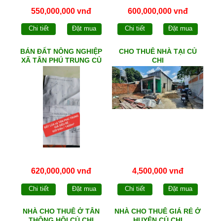
550,000,000 vnđ
600,000,000 vnđ
Chi tiết
Đặt mua
Chi tiết
Đặt mua
BÁN ĐẤT NÔNG NGHIỆP
CHO THUÊ NHÀ TẠI CỦ
XÃ TÂN PHÚ TRUNG CỦ
CHI
CHI
620,000,000 vnđ
4,500,000 vnđ
Chi tiết
Đặt mua
Chi tiết
Đặt mua
NHÀ CHO THUÊ Ở TÂN
NHÀ CHO THUÊ GIÁ RẺ Ở
THÔNG HỘI CỦ CHI
HUYỆN CỦ CHI