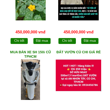
450,000,000 vnđ
450,000,000 vnđ
Chi tiết
Đặt mua
Chi tiết
Đặt mua
MUA BÁN XE SH 150i CŨ
ĐẤT VƯỜN CỦ CHI GIÁ RẺ
TPHCM