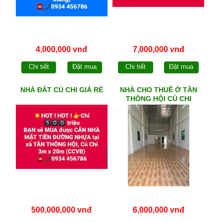
4,000,000 vnđ
7,000,000 vnđ
Chi tiết
Đặt mua
Chi tiết
Đặt mua
NHÀ ĐẤT CỦ CHI GIÁ RẺ
NHÀ CHO THUÊ Ở TÂN
THÔNG HỘI CỦ CHI
500,000,000 vnđ
6,000,000 vnđ