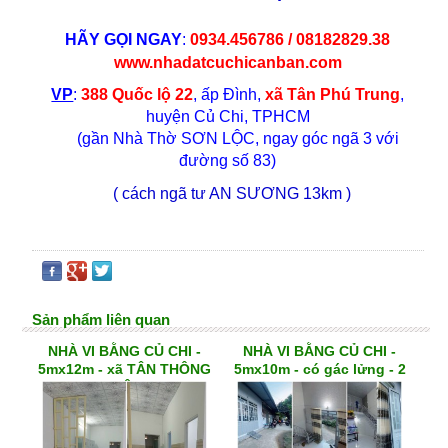
HÃY GỌI NGAY
:
0934.456786 / 08182829.38
www.nhadatcuchicanban.com
VP
:
388 Quốc lộ 22
, ấp Đình,
xã Tân Phú Trung
,
huyện Củ Chi, TPHCM
(gần Nhà Thờ SƠN LỘC, ngay góc ngã 3 với
đường số 83)
( cách ngã tư AN SƯƠNG 13km )
Sản phẩm liên quan
NHÀ VI BẰNG CỦ CHI -
NHÀ VI BẰNG CỦ CHI -
5mx12m - xã TÂN THÔNG
5mx10m - có gác lửng - 2
HỘI
PN