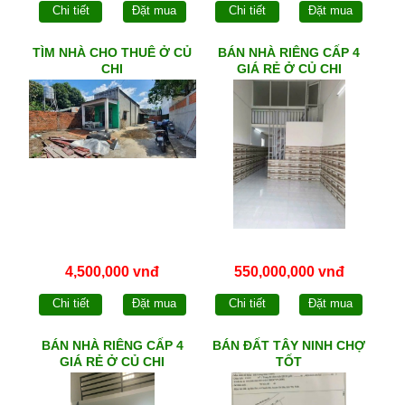
Chi tiết
Đặt mua
Chi tiết
Đặt mua
TÌM NHÀ CHO THUÊ Ở CỦ
BÁN NHÀ RIÊNG CẤP 4
CHI
GIÁ RẺ Ở CỦ CHI
4,500,000 vnđ
550,000,000 vnđ
Chi tiết
Đặt mua
Chi tiết
Đặt mua
BÁN NHÀ RIÊNG CẤP 4
BÁN ĐẤT TÂY NINH CHỢ
GIÁ RẺ Ở CỦ CHI
TỐT