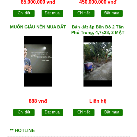
85,000,000 vnđ
450,000,000 vnđ
Chi tiết
Đặt mua
Chi tiết
Đặt mua
MUỐN GIÀU NÊN MUA ĐẤT
Bán đất ấp Bến Đò 2 Tân
Phú Trung, 4,7x28, 2 MẶT
TIỀN HẺM
888 vnđ
Liên hệ
Chi tiết
Đặt mua
Chi tiết
Đặt mua
** HOTLINE