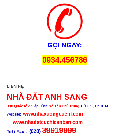
GỌI NGAY:
0934.456786
LIÊN HỆ
NHÀ ĐẤT ANH SANG
388 Quốc lộ 22
, ấp Đình,
xã Tân Phú Trung
, Củ Chi, TP.HCM
www.nhaxuongcuchi.com
Website:
www.nhadatcuchicanban.com
39919999
(028)
Tel / Fax :