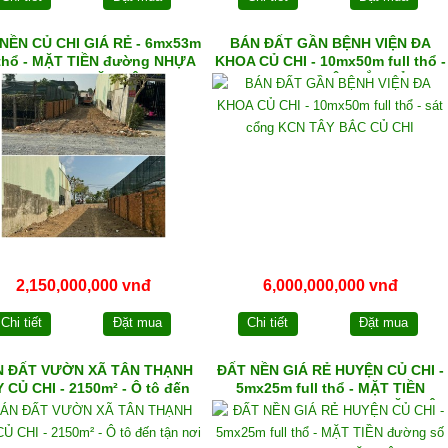
NỀN CỦ CHI GIÁ RẺ - 6mx53m
BÁN ĐẤT GẦN BỆNH VIỆN ĐA
l thổ - MẶT TIỀN đường NHỰA
KHOA CỦ CHI - 10mx50m full thổ -
xã PHẠM VĂN CỘI
sát cổng KCN TÂY BẮC CỦ CHI
2,150,000,000 vnđ
6,000,000,000 vnđ
Chi tiết
Đặt mua
Chi tiết
Đặt mua
N ĐẤT VƯỜN XÃ TÂN THẠNH
ĐẤT NỀN GIÁ RẺ HUYỆN CỦ CHI -
 CỦ CHI - 2150m² - Ô tô đến
5mx25m full thổ - MẶT TIỀN
tận nơi
đường số 500 xã PHẠM VĂN CỘI