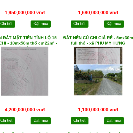
1,950,000,000 vnđ
1,680,000,000 vnđ
Chi tiết
Đặt mua
Chi tiết
Đặt mua
 ĐẤT MẶT TIỀN TỈNH LỘ 15
ĐẤT NỀN CỦ CHI GIÁ RẺ - 5mx30m
CHI - 10mx58m thổ cư 22m² -
full thổ - xã PHÚ MỸ HƯNG
xã PHÚ MỸ HƯNG
4,200,000,000 vnđ
1,100,000,000 vnđ
Chi tiết
Đặt mua
Chi tiết
Đặt mua