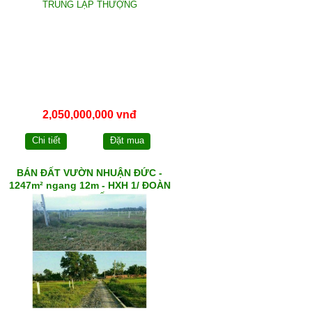
2,050,000,000 vnđ
Chi tiết
Đặt mua
BÁN ĐẤT VƯỜN NHUẬN ĐỨC -
1247m² ngang 12m - HXH 1/ ĐOÀN
THỊ MỐI