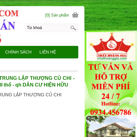
[0] Sản phẩm
CHÍNH SÁCH
LIÊN HỆ
TRUNG LẬP THƯỢNG CỦ CHI -
ll thổ - qh DÂN CƯ HIỆN HỮU
RUNG LẬP THƯỢNG CỦ CHI