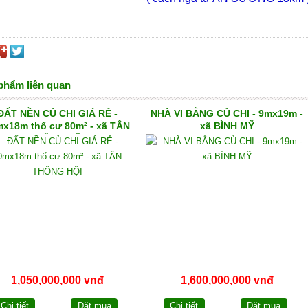
phẩm liên quan
ĐẤT NỀN CỦ CHI GIÁ RẺ -
NHÀ VI BẰNG CỦ CHI - 9mx19m -
mx18m thổ cư 80m² - xã TÂN
xã BÌNH MỸ
THÔNG HỘI
1,050,000,000 vnđ
1,600,000,000 vnđ
Chi tiết
Đặt mua
Chi tiết
Đặt mua