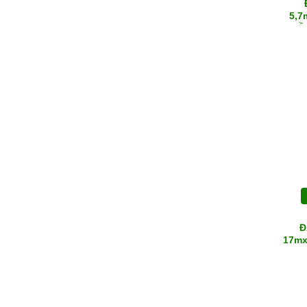
5,7
TIỀ
Đ
17mx