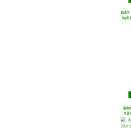
ĐẤT 
ful
BÁ
TÂY