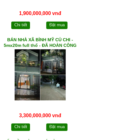
1,900,000,000 vnđ
Chi tiết
Đặt mua
BÁN NHÀ XÃ BÌNH MỸ CỦ CHI -
5mx20m full thổ - ĐÃ HOÀN CÔNG
3,300,000,000 vnđ
Chi tiết
Đặt mua