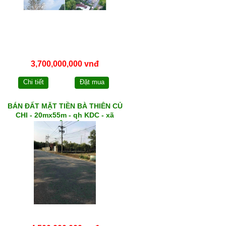
3,700,000,000 vnđ
Chi tiết
Đặt mua
BÁN ĐẤT MẶT TIỀN BÀ THIÊN CỦ
CHI - 20mx55m - qh KDC - xã
NHUẬN DỨC