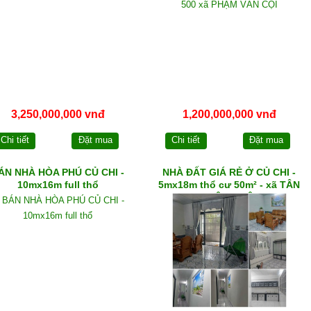
3,250,000,000 vnđ
1,200,000,000 vnđ
Chi tiết
Đặt mua
Chi tiết
Đặt mua
ÁN NHÀ HÒA PHÚ CỦ CHI -
NHÀ ĐẤT GIÁ RẺ Ở CỦ CHI -
10mx16m full thổ
5mx18m thổ cư 50m² - xã TÂN
THÔNG HỘI