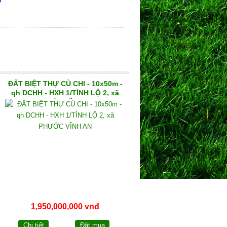
ĐẤT BIỆT THỰ CỦ CHI - 10x50m -
qh DCHH - HXH 1/TỈNH LỘ 2, xã
PHƯỚC VĨNH AN
1,950,000,000 vnđ
Chi tiết
Đặt mua