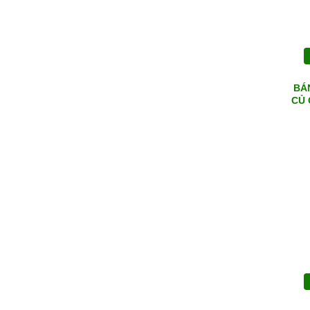
BÁN
CỦ 