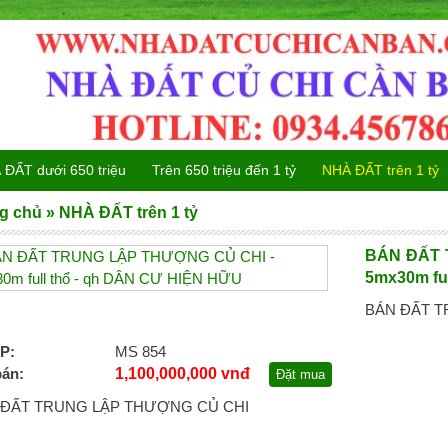
ĐẤT dưới 650 triệu
Trên 650 triệu đến 1 tỷ
NHÀ ĐẤT trên 1 tỷ
g chủ
»
NHÀ ĐẤT trên 1 tỷ
BÁN ĐẤT 
5mx30m fu
BÁN ĐẤT T
P:
MS 854
bán:
1,100,000,000 vnđ
Đặt mua
 ĐẤT TRUNG LẬP THƯỢNG CỦ CHI