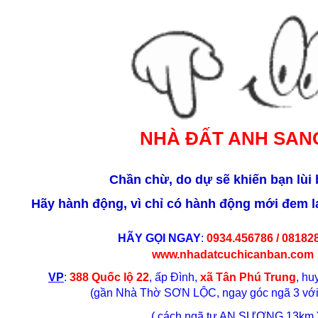
NHÀ ĐẤT ANH SAN
Chần chừ, do dự sẽ khiến bạn lùi
Hãy hành động, vì chỉ có hành động mới đem lạ
HÃY GỌI NGAY
:
0934.456786 / 08182
www.nhadatcuchicanban.com
VP
:
388 Quốc lộ 22
, ấp Đình,
xã Tân Phú Trung
, h
(gần Nhà Thờ SƠN LỘC, ngay góc ngã 3 với
( cách ngã tư AN SƯƠNG 13km 