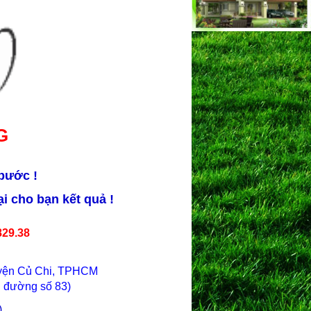
G
 bước !
i cho bạn kết quả !
829.38
uyện Củ Chi, TPHCM
 đường số 83)
)