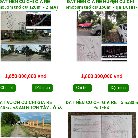
ĐẤT NỀN CỦ CHI GIÁ RẺ -
ĐẤT NỀN GIÁ RẺ HUYỆN CỦ CHI -
mx35m thổ cư 120m² - 2 MẶT
6mx50m thổ cư 150m² - qh DCHH -
N NHỰA - qh DCHH - xã THÁI
MẶT TIỀN xã NHUẬN ĐỨC
MỸ
1,850,000,000 vnđ
1,800,000,000 vnđ
Chi tiết
Đặt mua
Chi tiết
Đặt mua
ẤT VƯỜN CỦ CHI GIÁ RẺ -
ĐẤT NỀN CỦ CHI GIÁ RẺ - 5mx30m
60m - xã AN NHƠN TÂY - Ô tô
full thổ
đến tận nơi