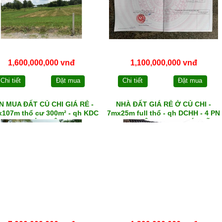
1,600,000,000 vnđ
1,100,000,000 vnđ
Chi tiết
Đặt mua
Chi tiết
Đặt mua
N MUA ĐẤT CỦ CHI GIÁ RẺ -
NHÀ ĐẤT GIÁ RẺ Ở CỦ CHI -
107m thổ cư 300m² - qh KDC
7mx25m full thổ - qh DCHH - 4 PN
- 1/ TỈNH LỘ 7
+ sân đậu Ô tô - xã PHƯỚC VĨNH
AN