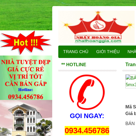
TRANG CHỦ
GIỚI THIỆU
NHÀ 
** HOTLINE
Tran
Mã S
Giá 
GỌI NGAY:
BÁN
0934.456786