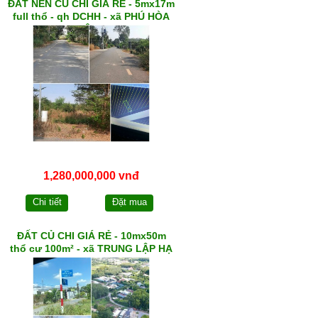
ĐẤT NỀN CỦ CHI GIÁ RẺ - 5mx17m
full thổ - qh DCHH - xã PHÚ HÒA
ĐÔNG
1,280,000,000 vnđ
Chi tiết
Đặt mua
ĐẤT CỦ CHI GIÁ RẺ - 10mx50m
thổ cư 100m² - xã TRUNG LẬP HẠ