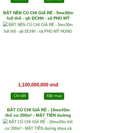
ĐẤT NỀN CỦ CHI GIÁ RẺ - 5mx30m
full thổ - qh DCHH - xã PHÚ MỸ
HƯNG
1,100,000,000 vnđ
Chi tiết
Đặt mua
ĐẤT CỦ CHI GIÁ RẺ - 10mx43m
thổ cư 200m² - MẶT TIỀN đường
nhựa xã TRUNG LẬP THƯỢNG