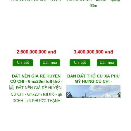
2,600,000,000 vnđ
3,400,000,000 vnđ
Chi tiết
Đặt mua
Chi tiết
Đặt mua
ĐẤT NỀN GIÁ RẺ HUYỆN
BÁN ĐẤT THỔ CƯ XÃ PHÚ
CỦ CHI - 6mx23m full thổ -
MỸ HƯNG CỦ CHI -
qh DCHH - xã PHƯỚC
5mx30m full thổ - qh DCHH
THẠNH