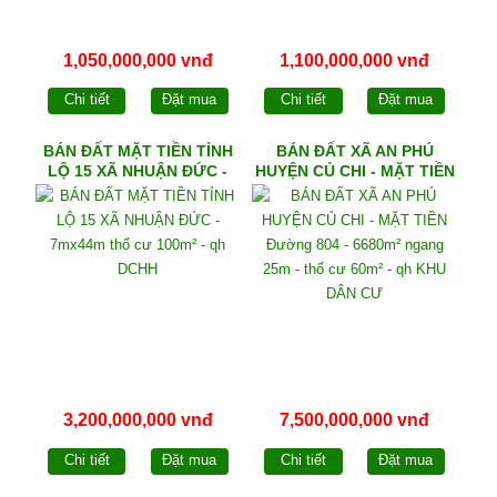
1,050,000,000 vnđ
1,100,000,000 vnđ
Chi tiết
Đặt mua
Chi tiết
Đặt mua
BÁN ĐẤT MẶT TIỀN TỈNH
BÁN ĐẤT XÃ AN PHÚ
LỘ 15 XÃ NHUẬN ĐỨC -
HUYỆN CỦ CHI - MẶT TIỀN
7mx44m thổ cư 100m² - qh
Đường 804 - 6680m²
DCHH
ngang 25m - thổ cư 60m² -
qh KHU DÂN CƯ
3,200,000,000 vnđ
7,500,000,000 vnđ
Chi tiết
Đặt mua
Chi tiết
Đặt mua