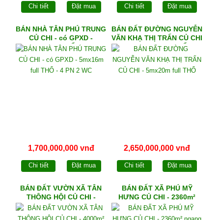
Chi tiết
Đặt mua
Chi tiết
Đặt mua
BÁN NHÀ TÂN PHÚ TRUNG
BÁN ĐẤT ĐƯỜNG NGUYỄN
CỦ CHI - có GPXD -
VĂN KHẠ THỊ TRẤN CỦ CHI
5mx16m full THỔ - 4 PN 2
- 5mx20m full THỔ
WC
1,700,000,000 vnđ
2,650,000,000 vnđ
Chi tiết
Đặt mua
Chi tiết
Đặt mua
BÁN ĐẤT VƯỜN XÃ TÂN
BÁN ĐẤT XÃ PHÚ MỸ
THÔNG HỘI CỦ CHI -
HƯNG CỦ CHI - 2360m²
4000m²
ngang 93m