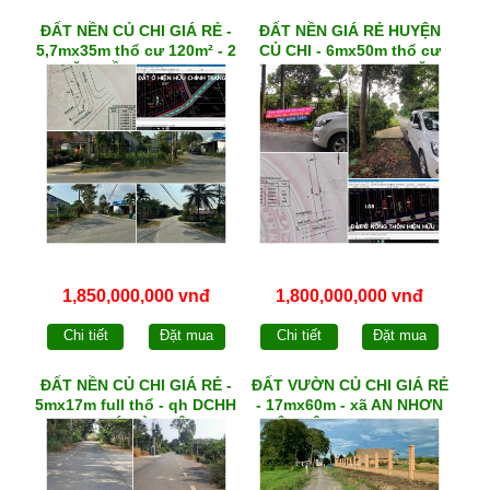
ĐẤT NỀN CỦ CHI GIÁ RẺ -
ĐẤT NỀN GIÁ RẺ HUYỆN
5,7mx35m thổ cư 120m² - 2
CỦ CHI - 6mx50m thổ cư
MẶT TIỀN NHỰA - qh
150m² - qh DCHH - MẶT
DCHH - xã THÁI MỸ
TIỀN xã NHUẬN ĐỨC
1,850,000,000 vnđ
1,800,000,000 vnđ
Chi tiết
Đặt mua
Chi tiết
Đặt mua
ĐẤT NỀN CỦ CHI GIÁ RẺ -
ĐẤT VƯỜN CỦ CHI GIÁ RẺ
5mx17m full thổ - qh DCHH
- 17mx60m - xã AN NHƠN
- xã PHÚ HÒA ĐÔNG
TÂY - Ô tô đến tận nơi