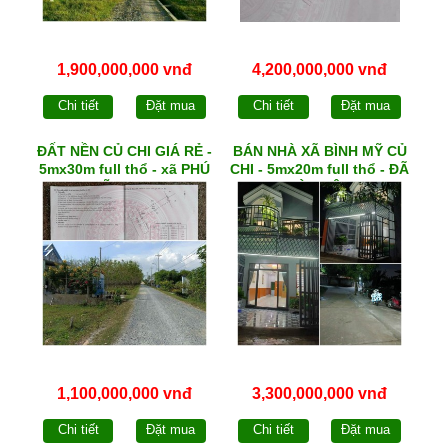
1,900,000,000 vnđ
4,200,000,000 vnđ
Chi tiết
Đặt mua
Chi tiết
Đặt mua
ĐẤT NỀN CỦ CHI GIÁ RẺ -
BÁN NHÀ XÃ BÌNH MỸ CỦ
5mx30m full thổ - xã PHÚ
CHI - 5mx20m full thổ - ĐÃ
MỸ HƯNG
HOÀN CÔNG
1,100,000,000 vnđ
3,300,000,000 vnđ
Chi tiết
Đặt mua
Chi tiết
Đặt mua