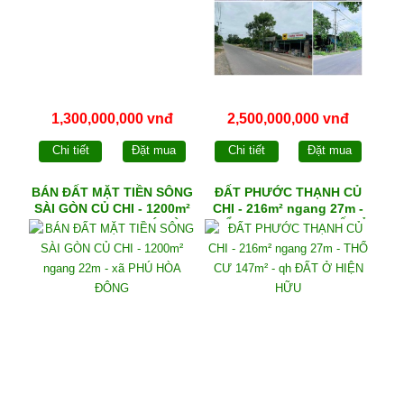
1,300,000,000 vnđ
2,500,000,000 vnđ
Chi tiết
Đặt mua
Chi tiết
Đặt mua
BÁN ĐẤT MẶT TIỀN SÔNG
ĐẤT PHƯỚC THẠNH CỦ
SÀI GÒN CỦ CHI - 1200m²
CHI - 216m² ngang 27m -
ngang 22m - xã PHÚ HÒA
THỔ CƯ 147m² - qh ĐẤT Ở
ĐÔNG
HIỆN HỮU