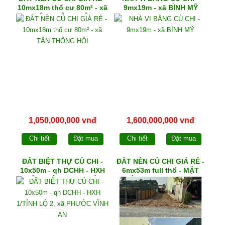
10mx18m thổ cư 80m² - xã
9mx19m - xã BÌNH MỸ
TÂN THÔNG HỘI
1,050,000,000 vnđ
1,600,000,000 vnđ
Chi tiết
Đặt mua
Chi tiết
Đặt mua
ĐẤT BIỆT THỰ CỦ CHI -
ĐẤT NỀN CỦ CHI GIÁ RẺ -
10x50m - qh DCHH - HXH
6mx53m full thổ - MẶT
1/TỈNH LỘ 2, xã PHƯỚC
TIỀN đường NHỰA xã
VĨNH AN
PHẠM VĂN CỘI