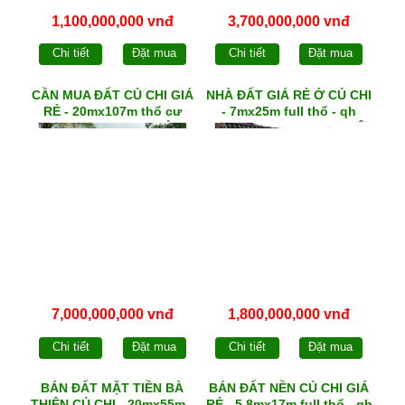
1,100,000,000 vnđ
3,700,000,000 vnđ
Chi tiết
Đặt mua
Chi tiết
Đặt mua
CẦN MUA ĐẤT CỦ CHI GIÁ
NHÀ ĐẤT GIÁ RẺ Ở CỦ CHI
RẺ - 20mx107m thổ cư
- 7mx25m full thổ - qh
300m² - qh KDC - 1/ TỈNH
DCHH - 4 PN + sân đậu Ô
LỘ 7
tô - xã PHƯỚC VĨNH AN
7,000,000,000 vnđ
1,800,000,000 vnđ
Chi tiết
Đặt mua
Chi tiết
Đặt mua
BÁN ĐẤT MẶT TIỀN BÀ
BÁN ĐẤT NỀN CỦ CHI GIÁ
THIÊN CỦ CHI - 20mx55m -
RẺ - 5,8mx17m full thổ - qh