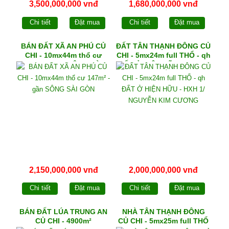
3,500,000,000 vnđ
1,680,000,000 vnđ
Chi tiết
Đặt mua
Chi tiết
Đặt mua
BÁN ĐẤT XÃ AN PHÚ CỦ
ĐẤT TÂN THẠNH ĐÔNG CỦ
CHI - 10mx44m thổ cư
CHI - 5mx24m full THỔ - qh
147m² - gần SÔNG SÀI
ĐẤT Ở HIỆN HỮU - HXH 1/
GÒN
NGUYỄN KIM CƯƠNG
2,150,000,000 vnđ
2,000,000,000 vnđ
Chi tiết
Đặt mua
Chi tiết
Đặt mua
BÁN ĐẤT LÚA TRUNG AN
NHÀ TÂN THẠNH ĐÔNG
CỦ CHI - 4900m²
CỦ CHI - 5mx25m full THỔ