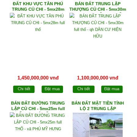
ĐẤT KHU VỰC TÂN PHÚ
BÁN ĐẤT TRUNG LẬP
TRUNG CỦ CHI - 5mx28m
THƯỢNG CỦ CHI - 5mx30m
full thổ
full thổ - qh DÂN CƯ HIỆN
HỮU
1,450,000,000 vnđ
1,100,000,000 vnđ
Chi tiết
Đặt mua
Chi tiết
Đặt mua
BÁN ĐẤT ĐƯỜNG TRUNG
BÁN ĐẤT MẶT TIỀN TỈNH
LẬP CỦ CHI - 5mx25m full
LỘ 2 TRUNG LẬP
THỔ - xã PHÚ MỸ HƯNG
THƯỢNG - 6mx48m full
THỔ