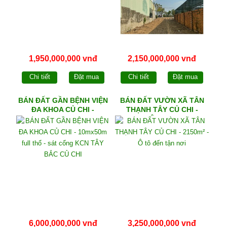
1,950,000,000 vnđ
2,150,000,000 vnđ
Chi tiết
Đặt mua
Chi tiết
Đặt mua
BÁN ĐẤT GẦN BỆNH VIỆN
BÁN ĐẤT VƯỜN XÃ TÂN
ĐA KHOA CỦ CHI -
THẠNH TÂY CỦ CHI -
10mx50m full thổ - sát
2150m² - Ô tô đến tận nơi
cổng KCN TÂY BẮC CỦ
CHI
6,000,000,000 vnđ
3,250,000,000 vnđ