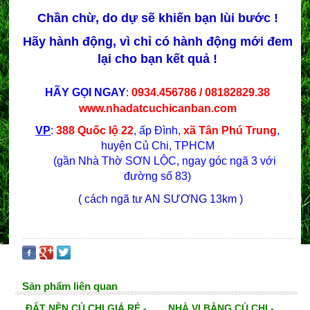
Chần chừ, do dự sẽ khiến bạn lùi bước !
Hãy hành động, vì chỉ có hành động mới đem
lại cho bạn kết quả !
HÃY GỌI NGAY
:
0934.456786 / 08182829.38
www.nhadatcuchicanban.com
VP
:
388 Quốc lộ 22
, ấp Đình,
xã Tân Phú Trung
,
huyện Củ Chi, TPHCM
(gần Nhà Thờ SƠN LỘC, ngay góc ngã 3 với
đường số 83)
( cách ngã tư AN SƯƠNG 13km )
Sản phẩm liên quan
ĐẤT NỀN CỦ CHI GIÁ RẺ -
NHÀ VI BẰNG CỦ CHI -