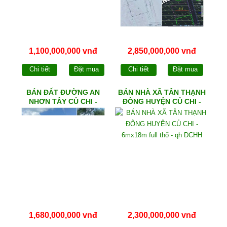
1,100,000,000 vnđ
2,850,000,000 vnđ
Chi tiết
Đặt mua
Chi tiết
Đặt mua
BÁN ĐẤT ĐƯỜNG AN
BÁN NHÀ XÃ TÂN THẠNH
NHƠN TÂY CỦ CHI -
ĐÔNG HUYỆN CỦ CHI -
8mx28m full thổ
6mx18m full thổ - qh DCHH
1,680,000,000 vnđ
2,300,000,000 vnđ