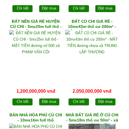
Chi tiết
Đặt mua
Chi tiết
Đặt mua
ĐẤT NỀN GIÁ RẺ HUYỆN
ĐẤT CỦ CHI GIÁ RẺ -
CỦ CHI - 5mx25m full thổ -
10mx43m thổ cư 200m² -
MẶT TIỀN đường số 500
MẶT TIỀN đường nhựa xã
xã PHẠM VĂN CỘI
TRUNG LẬP THƯỢNG
1,200,000,000 vnđ
2,050,000,000 vnđ
Chi tiết
Đặt mua
Chi tiết
Đặt mua
BÁN NHÀ HÒA PHÚ CỦ CHI
NHÀ ĐẤT GIÁ RẺ Ở CỦ CHI
- 10mx16m full thổ
- 5mx18m thổ cư 50m² - xã
TÂN THÔNG HỘI