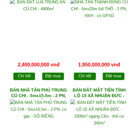
- 3 PN, HXH - có GPXD
2,400,000,000 vnđ
1,950,000,000 vnđ
Chi tiết
Đặt mua
Chi tiết
Đặt mua
BÁN NHÀ TÂN PHÚ TRUNG
BÁN ĐẤT MẶT TIỀN TỈNH
CỦ CHI - 5mx15,5m - 2 PN,
LỘ 15 XÃ NHUẬN ĐỨC -
có gác - SỔ RIÊNG
1000m² ngang 13m - thổ
cư 340m²