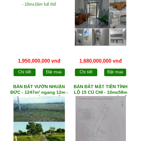
1,950,000,000 vnđ
1,680,000,000 vnđ
Chi tiết
Đặt mua
Chi tiết
Đặt mua
BÁN ĐẤT VƯỜN NHUẬN
BÁN ĐẤT MẶT TIỀN TỈNH
ĐỨC - 1247m² ngang 12m -
LỘ 15 CỦ CHI - 10mx58m
HXH 1/ ĐOÀN THỊ MỐI
thổ cư 22m² - xã PHÚ MỸ
HƯNG