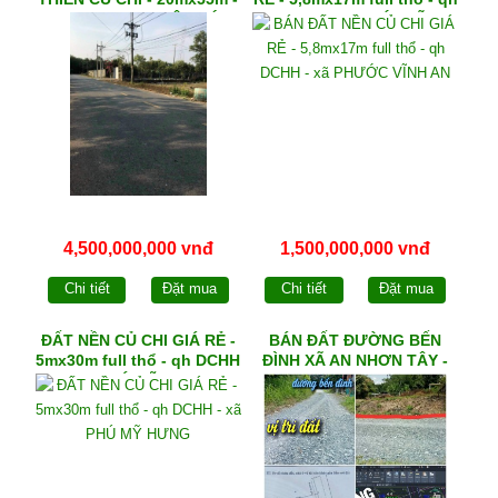
qh KDC - xã NHUẬN DỨC
DCHH - xã PHƯỚC VĨNH
AN
4,500,000,000 vnđ
1,500,000,000 vnđ
Chi tiết
Đặt mua
Chi tiết
Đặt mua
ĐẤT NỀN CỦ CHI GIÁ RẺ -
BÁN ĐẤT ĐƯỜNG BẾN
5mx30m full thổ - qh DCHH
ĐÌNH XÃ AN NHƠN TÂY -
- xã PHÚ MỸ HƯNG
475m² ngang 19,5m - qh
DCKHSX