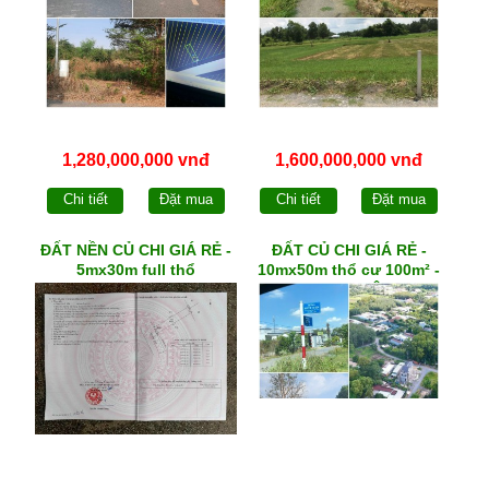
1,280,000,000 vnđ
1,600,000,000 vnđ
Chi tiết
Đặt mua
Chi tiết
Đặt mua
ĐẤT NỀN CỦ CHI GIÁ RẺ -
ĐẤT CỦ CHI GIÁ RẺ -
5mx30m full thổ
10mx50m thổ cư 100m² -
xã TRUNG LẬP HẠ