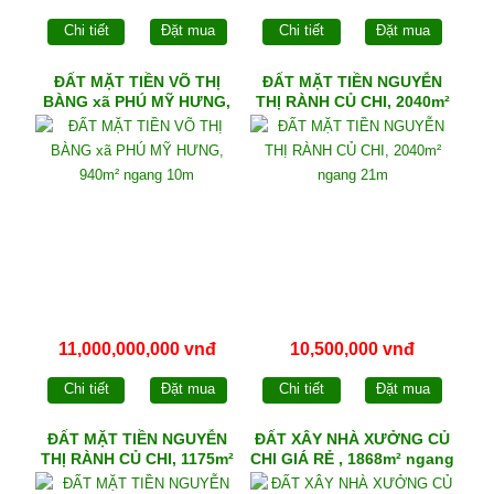
Chi tiết
Đặt mua
Chi tiết
Đặt mua
ĐẤT MẶT TIỀN VÕ THỊ
ĐẤT MẶT TIỀN NGUYỄN
BÀNG xã PHÚ MỸ HƯNG,
THỊ RÀNH CỦ CHI, 2040m²
940m² ngang 10m
ngang 21m
11,000,000,000 vnđ
10,500,000 vnđ
Chi tiết
Đặt mua
Chi tiết
Đặt mua
ĐẤT MẶT TIỀN NGUYỄN
ĐẤT XÂY NHÀ XƯỞNG CỦ
THỊ RÀNH CỦ CHI, 1175m²
CHI GIÁ RẺ , 1868m² ngang
ngang 14,5m
30m