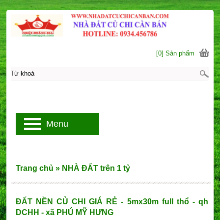
[0] Sản phẩm
Menu
Trang chủ
»
NHÀ ĐẤT trên 1 tỷ
ĐẤT NỀN CỦ CHI GIÁ RẺ - 5mx30m full thổ - qh
DCHH - xã PHÚ MỸ HƯNG