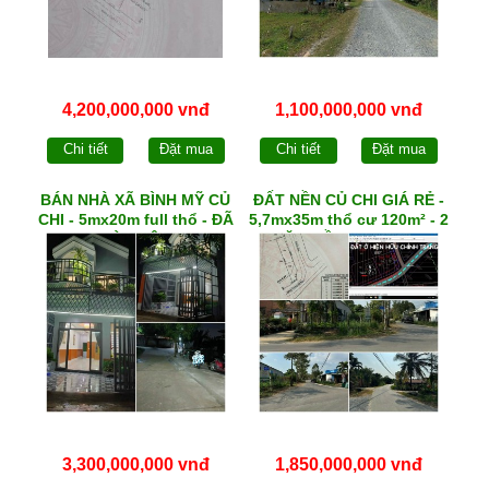
4,200,000,000 vnđ
1,100,000,000 vnđ
Chi tiết
Đặt mua
Chi tiết
Đặt mua
BÁN NHÀ XÃ BÌNH MỸ CỦ
ĐẤT NỀN CỦ CHI GIÁ RẺ -
CHI - 5mx20m full thổ - ĐÃ
5,7mx35m thổ cư 120m² - 2
HOÀN CÔNG
MẶT TIỀN NHỰA - qh
DCHH - xã THÁI MỸ
3,300,000,000 vnđ
1,850,000,000 vnđ