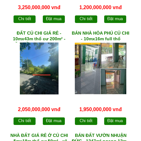
3,250,000,000 vnđ
1,200,000,000 vnđ
Chi tiết
Đặt mua
Chi tiết
Đặt mua
ĐẤT CỦ CHI GIÁ RẺ -
BÁN NHÀ HÒA PHÚ CỦ CHI
10mx43m thổ cư 200m² -
- 10mx16m full thổ
MẶT TIỀN đường nhựa xã
TRUNG LẬP THƯỢNG
2,050,000,000 vnđ
1,950,000,000 vnđ
Chi tiết
Đặt mua
Chi tiết
Đặt mua
NHÀ ĐẤT GIÁ RẺ Ở CỦ CHI
BÁN ĐẤT VƯỜN NHUẬN
- 5mx18m thổ cư 50m² - xã
ĐỨC - 1247m² ngang 12m -