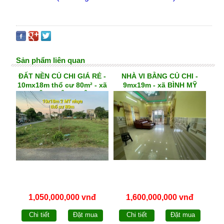
Sản phẩm liên quan
ĐẤT NỀN CỦ CHI GIÁ RẺ -
NHÀ VI BẰNG CỦ CHI -
10mx18m thổ cư 80m² - xã
9mx19m - xã BÌNH MỸ
TÂN THÔNG HỘI
1,050,000,000 vnđ
1,600,000,000 vnđ
Chi tiết
Đặt mua
Chi tiết
Đặt mua