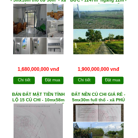
TÂN THÔNG HỘI
HXH 1/ ĐOÀN THỊ MỐI
1,680,000,000 vnđ
1,900,000,000 vnđ
Chi tiết
Đặt mua
Chi tiết
Đặt mua
BÁN ĐẤT MẶT TIỀN TỈNH
ĐẤT NỀN CỦ CHI GIÁ RẺ -
LỘ 15 CỦ CHI - 10mx58m
5mx30m full thổ - xã PHÚ
thổ cư 22m² - xã PHÚ MỸ
MỸ HƯNG
HƯNG