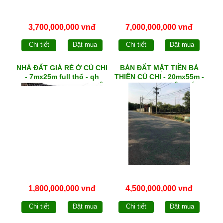
3,700,000,000 vnđ
7,000,000,000 vnđ
Chi tiết
Đặt mua
Chi tiết
Đặt mua
NHÀ ĐẤT GIÁ RẺ Ở CỦ CHI
BÁN ĐẤT MẶT TIỀN BÀ
- 7mx25m full thổ - qh
THIÊN CỦ CHI - 20mx55m -
DCHH - 4 PN + sân đậu Ô
qh KDC - xã NHUẬN DỨC
tô - xã PHƯỚC VĨNH AN
1,800,000,000 vnđ
4,500,000,000 vnđ
Chi tiết
Đặt mua
Chi tiết
Đặt mua