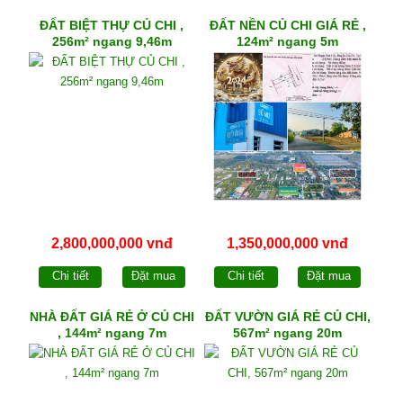
ĐẤT BIỆT THỰ CỦ CHI ,
ĐẤT NỀN CỦ CHI GIÁ RẺ ,
256m² ngang 9,46m
124m² ngang 5m
2,800,000,000 vnđ
1,350,000,000 vnđ
Chi tiết
Đặt mua
Chi tiết
Đặt mua
NHÀ ĐẤT GIÁ RẺ Ở CỦ CHI
ĐẤT VƯỜN GIÁ RẺ CỦ CHI,
, 144m² ngang 7m
567m² ngang 20m