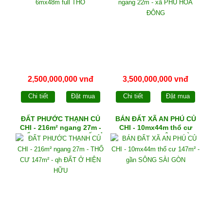
2,500,000,000 vnđ
3,500,000,000 vnđ
Chi tiết
Đặt mua
Chi tiết
Đặt mua
ĐẤT PHƯỚC THẠNH CỦ
BÁN ĐẤT XÃ AN PHÚ CỦ
CHI - 216m² ngang 27m -
CHI - 10mx44m thổ cư
THỔ CƯ 147m² - qh ĐẤT Ở
147m² - gần SÔNG SÀI
HIỆN HỮU
GÒN