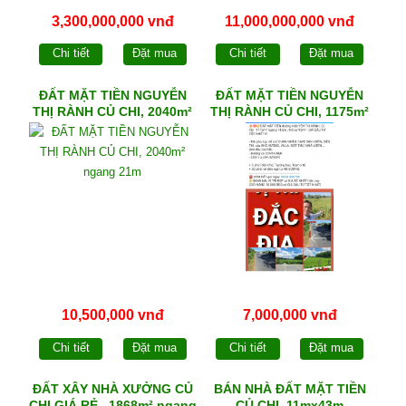
3,300,000,000 vnđ
11,000,000,000 vnđ
Chi tiết
Đặt mua
Chi tiết
Đặt mua
ĐẤT MẶT TIỀN NGUYỄN
ĐẤT MẶT TIỀN NGUYỄN
THỊ RÀNH CỦ CHI, 2040m²
THỊ RÀNH CỦ CHI, 1175m²
ngang 21m
ngang 14,5m
10,500,000 vnđ
7,000,000 vnđ
Chi tiết
Đặt mua
Chi tiết
Đặt mua
ĐẤT XÂY NHÀ XƯỞNG CỦ
BÁN NHÀ ĐẤT MẶT TIỀN
CHI GIÁ RẺ , 1868m² ngang
CỦ CHI, 11mx43m