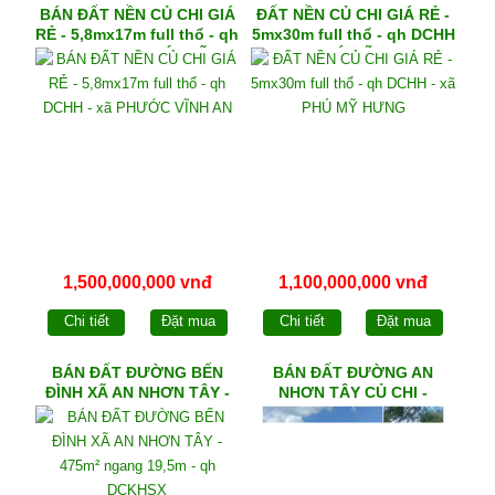
BÁN ĐẤT NỀN CỦ CHI GIÁ
ĐẤT NỀN CỦ CHI GIÁ RẺ -
RẺ - 5,8mx17m full thổ - qh
5mx30m full thổ - qh DCHH
DCHH - xã PHƯỚC VĨNH
- xã PHÚ MỸ HƯNG
AN
1,500,000,000 vnđ
1,100,000,000 vnđ
Chi tiết
Đặt mua
Chi tiết
Đặt mua
BÁN ĐẤT ĐƯỜNG BẾN
BÁN ĐẤT ĐƯỜNG AN
ĐÌNH XÃ AN NHƠN TÂY -
NHƠN TÂY CỦ CHI -
475m² ngang 19,5m - qh
8mx28m full thổ
DCKHSX