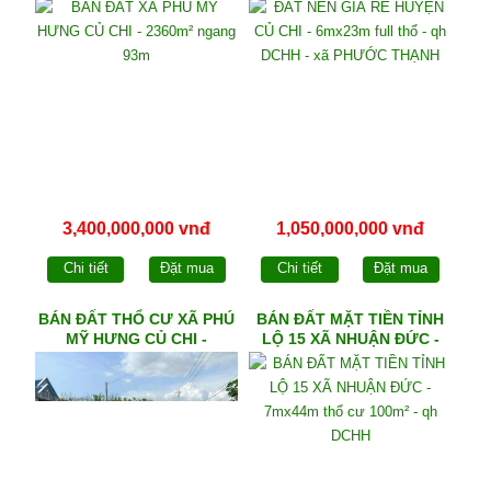
ngang 93m
qh DCHH - xã PHƯỚC
THẠNH
3,400,000,000 vnđ
1,050,000,000 vnđ
Chi tiết
Đặt mua
Chi tiết
Đặt mua
BÁN ĐẤT THỔ CƯ XÃ PHÚ
BÁN ĐẤT MẶT TIỀN TỈNH
MỸ HƯNG CỦ CHI -
LỘ 15 XÃ NHUẬN ĐỨC -
5mx30m full thổ - qh DCHH
7mx44m thổ cư 100m² - qh
DCHH