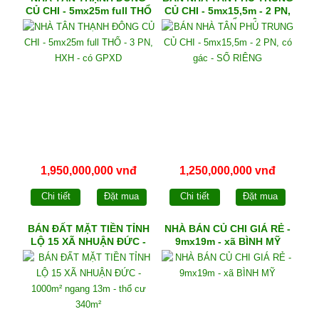
CỦ CHI - 5mx25m full THỔ
CỦ CHI - 5mx15,5m - 2 PN,
- 3 PN, HXH - có GPXD
có gác - SỔ RIÊNG
1,950,000,000 vnđ
1,250,000,000 vnđ
Chi tiết
Đặt mua
Chi tiết
Đặt mua
BÁN ĐẤT MẶT TIỀN TỈNH
NHÀ BÁN CỦ CHI GIÁ RẺ -
LỘ 15 XÃ NHUẬN ĐỨC -
9mx19m - xã BÌNH MỸ
1000m² ngang 13m - thổ
cư 340m²