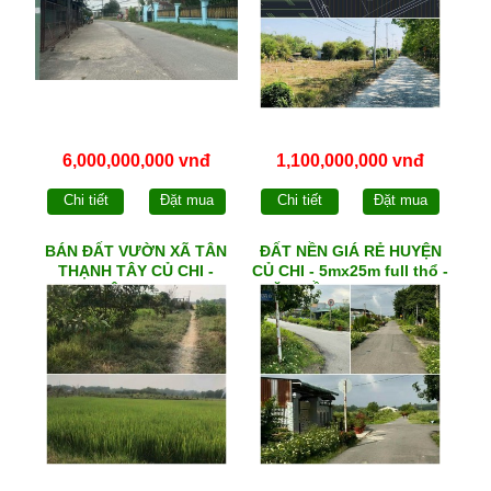
6,000,000,000 vnđ
1,100,000,000 vnđ
Chi tiết
Đặt mua
Chi tiết
Đặt mua
BÁN ĐẤT VƯỜN XÃ TÂN
ĐẤT NỀN GIÁ RẺ HUYỆN
THẠNH TÂY CỦ CHI -
CỦ CHI - 5mx25m full thổ -
2150m² - Ô tô đến tận nơi
MẶT TIỀN đường số 500
xã PHẠM VĂN CỘI