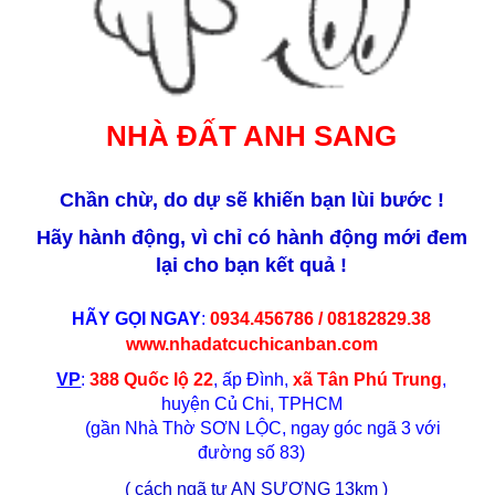
NHÀ ĐẤT ANH SANG
Chần chừ, do dự sẽ khiến bạn lùi bước !
Hãy hành động, vì chỉ có hành động mới đem
lại cho bạn kết quả !
HÃY GỌI NGAY
:
0934.456786 / 08182829.38
www.nhadatcuchicanban.com
VP
:
388 Quốc lộ 22
, ấp Đình,
xã Tân Phú Trung
,
huyện Củ Chi, TPHCM
(gần Nhà Thờ SƠN LỘC, ngay góc ngã 3 với
đường số 83)
( cách ngã tư AN SƯƠNG 13km )