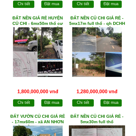
Chi tiết
Đặt mua
Chi tiết
Đặt mua
ĐẤT NỀN GIÁ RẺ HUYỆN
ĐẤT NỀN CỦ CHI GIÁ RẺ -
CỦ CHI - 6mx50m thổ cư
5mx17m full thổ - qh DCHH
150m² - qh DCHH - MẶT
- xã PHÚ HÒA ĐÔNG
TIỀN xã NHUẬN ĐỨC
1,800,000,000 vnđ
1,280,000,000 vnđ
Chi tiết
Đặt mua
Chi tiết
Đặt mua
ĐẤT VƯỜN CỦ CHI GIÁ RẺ
ĐẤT NỀN CỦ CHI GIÁ RẺ -
- 17mx60m - xã AN NHƠN
5mx30m full thổ
TÂY - Ô tô đến tận nơi