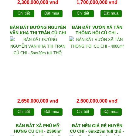
2,300,000,000 vnđ
1,700,000,000 vnđ
Chi tiết
Đặt mua
Chi tiết
Đặt mua
BÁN ĐẤT ĐƯỜNG NGUYỄN
BÁN ĐẤT VƯỜN XÃ TÂN
VĂN KHẠ THỊ TRẤN CỦ CHI
THÔNG HỘI CỦ CHI -
- 5mx20m full THỔ
4000m²
2,650,000,000 vnđ
2,600,000,000 vnđ
Chi tiết
Đặt mua
Chi tiết
Đặt mua
BÁN ĐẤT XÃ PHÚ MỸ
ĐẤT NỀN GIÁ RẺ HUYỆN
HƯNG CỦ CHI - 2360m²
CỦ CHI - 6mx23m full thổ -