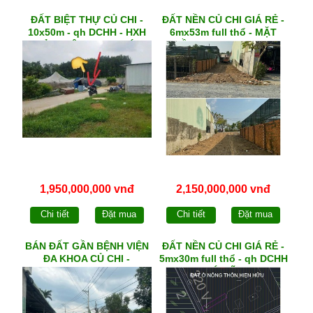
ĐẤT BIỆT THỰ CỦ CHI -
ĐẤT NỀN CỦ CHI GIÁ RẺ -
10x50m - qh DCHH - HXH
6mx53m full thổ - MẶT
1/TỈNH LỘ 2, xã PHƯỚC
TIỀN đường NHỰA xã
VĨNH AN
PHẠM VĂN CỘI
1,950,000,000 vnđ
2,150,000,000 vnđ
Chi tiết
Đặt mua
Chi tiết
Đặt mua
BÁN ĐẤT GẦN BỆNH VIỆN
ĐẤT NỀN CỦ CHI GIÁ RẺ -
ĐA KHOA CỦ CHI -
5mx30m full thổ - qh DCHH
10mx50m full thổ - sát
- xã PHÚ MỸ HƯNG
cổng KCN TÂY BẮC CỦ
CHI