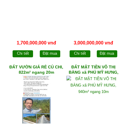
1,700,000,000 vnđ
3,000,000,000 vnđ
Chi tiết
Đặt mua
Chi tiết
Đặt mua
ĐẤT VƯỜN GIÁ RẺ CỦ CHI,
ĐẤT MẶT TIỀN VÕ THỊ
822m² ngang 20m
BÀNG xã PHÚ MỸ HƯNG,
940m² ngang 10m