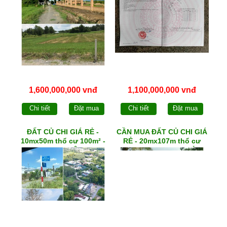
1,600,000,000 vnđ
1,100,000,000 vnđ
Chi tiết
Đặt mua
Chi tiết
Đặt mua
ĐẤT CỦ CHI GIÁ RẺ -
CẦN MUA ĐẤT CỦ CHI GIÁ
10mx50m thổ cư 100m² -
RẺ - 20mx107m thổ cư
xã TRUNG LẬP HẠ
300m² - qh KDC - 1/ TỈNH
LỘ 7