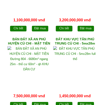
1,100,000,000 vnđ
3,200,000,000 vnđ
Chi tiết
Đặt mua
Chi tiết
Đặt mua
BÁN ĐẤT XÃ AN PHÚ
ĐẤT KHU VỰC TÂN PHÚ
HUYỆN CỦ CHI - MẶT TIỀN
TRUNG CỦ CHI - 5mx28m
Đường 804 - 6680m²
full thổ
ngang 25m - thổ cư 60m² -
qh KHU DÂN CƯ
7,500,000,000 vnđ
1,450,000,000 vnđ
Chi tiết
Đặt mua
Chi tiết
Đặt mua