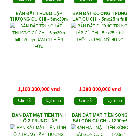
BÁN ĐẤT TRUNG LẬP
BÁN ĐẤT ĐƯỜNG TRUNG
THƯỢNG CỦ CHI - 5mx30m
LẬP CỦ CHI - 5mx25m full
full thổ - qh DÂN CƯ HIỆN
THỔ - xã PHÚ MỸ HƯNG
HỮU
1,100,000,000 vnđ
1,300,000,000 vnđ
Chi tiết
Đặt mua
Chi tiết
Đặt mua
BÁN ĐẤT MẶT TIỀN TỈNH
BÁN ĐẤT MẶT TIỀN SÔNG
LỘ 2 TRUNG LẬP
SÀI GÒN CỦ CHI - 1200m²
THƯỢNG - 6mx48m full
ngang 22m - xã PHÚ HÒA
THỔ
ĐÔNG