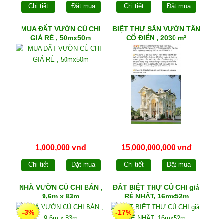
Chi tiết
Đặt mua
Chi tiết
Đặt mua
MUA ĐẤT VƯỜN CỦ CHI
BIỆT THỰ SÂN VƯỜN TÂN
GIÁ RẺ , 50mx50m
CỔ ĐIỂN , 2030 m²
1,000,000 vnđ
15,000,000,000 vnđ
Chi tiết
Đặt mua
Chi tiết
Đặt mua
NHÀ VƯỜN CỦ CHI BÁN ,
ĐẤT BIỆT THỰ CỦ CHI giá
9,6m x 83m
RẺ NHẤT, 16mx52m
-3%
-17%