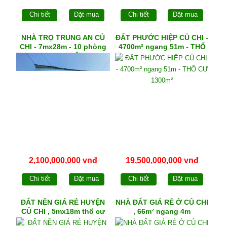
Chi tiết
Đặt mua
Chi tiết
Đặt mua
NHÀ TRỌ TRUNG AN CỦ
ĐẤT PHƯỚC HIỆP CỦ CHI -
CHI - 7mx28m - 10 phòng
4700m² ngang 51m - THỔ
trọ - THU NHẬP 10
CƯ 1300m²
TRIỆU/tháng
2,100,000,000 vnđ
19,500,000,000 vnđ
Chi tiết
Đặt mua
Chi tiết
Đặt mua
ĐẤT NỀN GIÁ RẺ HUYỆN
NHÀ ĐẤT GIÁ RẺ Ở CỦ CHI
CỦ CHI , 5mx18m thổ cư
, 66m² ngang 4m
90m²