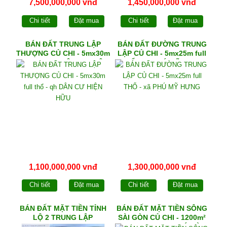
7,500,000,000 vnđ
1,450,000,000 vnđ
Chi tiết
Đặt mua
Chi tiết
Đặt mua
BÁN ĐẤT TRUNG LẬP
BÁN ĐẤT ĐƯỜNG TRUNG
THƯỢNG CỦ CHI - 5mx30m
LẬP CỦ CHI - 5mx25m full
full thổ - qh DÂN CƯ HIỆN
THỔ - xã PHÚ MỸ HƯNG
HỮU
1,100,000,000 vnđ
1,300,000,000 vnđ
Chi tiết
Đặt mua
Chi tiết
Đặt mua
BÁN ĐẤT MẶT TIỀN TỈNH
BÁN ĐẤT MẶT TIỀN SÔNG
LỘ 2 TRUNG LẬP
SÀI GÒN CỦ CHI - 1200m²
THƯỢNG - 6mx48m full
ngang 22m - xã PHÚ HÒA