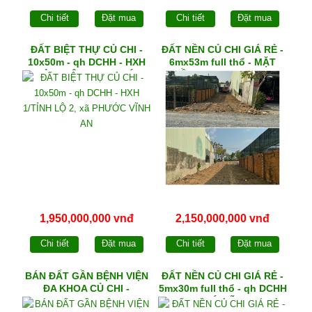
Chi tiết
Đặt mua
Chi tiết
Đặt mua
ĐẤT BIỆT THỰ CỦ CHI -
ĐẤT NỀN CỦ CHI GIÁ RẺ -
10x50m - qh DCHH - HXH
6mx53m full thổ - MẶT
1/TỈNH LỘ 2, xã PHƯỚC
TIỀN đường NHỰA xã
VĨNH AN
PHẠM VĂN CỘI
1,950,000,000 vnđ
2,150,000,000 vnđ
Chi tiết
Đặt mua
Chi tiết
Đặt mua
BÁN ĐẤT GẦN BỆNH VIỆN
ĐẤT NỀN CỦ CHI GIÁ RẺ -
ĐA KHOA CỦ CHI -
5mx30m full thổ - qh DCHH
10mx50m full thổ - sát
- xã PHÚ MỸ HƯNG