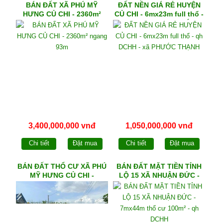
BÁN ĐẤT XÃ PHÚ MỸ
ĐẤT NỀN GIÁ RẺ HUYỆN
HƯNG CỦ CHI - 2360m²
CỦ CHI - 6mx23m full thổ -
ngang 93m
qh DCHH - xã PHƯỚC
THẠNH
3,400,000,000 vnđ
1,050,000,000 vnđ
Chi tiết
Đặt mua
Chi tiết
Đặt mua
BÁN ĐẤT THỔ CƯ XÃ PHÚ
BÁN ĐẤT MẶT TIỀN TỈNH
MỸ HƯNG CỦ CHI -
LỘ 15 XÃ NHUẬN ĐỨC -
5mx30m full thổ - qh DCHH
7mx44m thổ cư 100m² - qh
DCHH