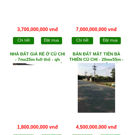
3,700,000,000 vnđ
7,000,000,000 vnđ
Chi tiết
Đặt mua
Chi tiết
Đặt mua
NHÀ ĐẤT GIÁ RẺ Ở CỦ CHI
BÁN ĐẤT MẶT TIỀN BÀ
- 7mx25m full thổ - qh
THIÊN CỦ CHI - 20mx55m -
DCHH - 4 PN + sân đậu Ô
qh KDC - xã NHUẬN DỨC
tô - xã PHƯỚC VĨNH AN
1,800,000,000 vnđ
4,500,000,000 vnđ