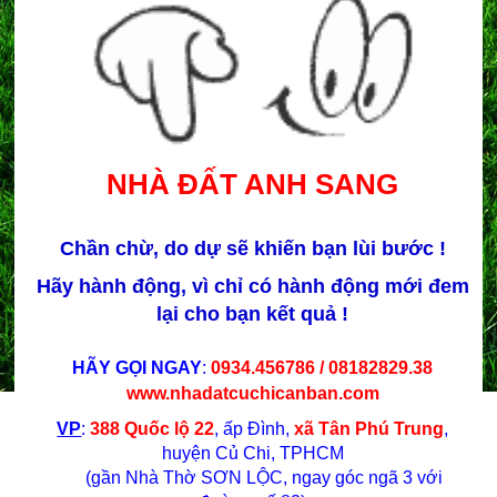
NHÀ ĐẤT ANH SANG
Chần chừ, do dự sẽ khiến bạn lùi bước !
Hãy hành động, vì chỉ có hành động mới đem
lại cho bạn kết quả !
HÃY GỌI NGAY
:
0934.456786 / 08182829.38
www.nhadatcuchicanban.com
VP
:
388 Quốc lộ 22
, ấp Đình,
xã Tân Phú Trung
,
huyện Củ Chi, TPHCM
(gần Nhà Thờ SƠN LỘC, ngay góc ngã 3 với