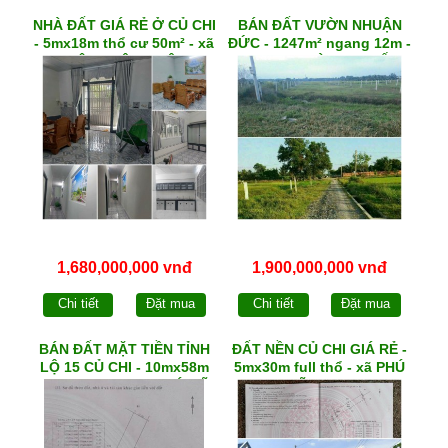
NHÀ ĐẤT GIÁ RẺ Ở CỦ CHI
BÁN ĐẤT VƯỜN NHUẬN
- 5mx18m thổ cư 50m² - xã
ĐỨC - 1247m² ngang 12m -
TÂN THÔNG HỘI
HXH 1/ ĐOÀN THỊ MỐI
1,680,000,000 vnđ
1,900,000,000 vnđ
Chi tiết
Đặt mua
Chi tiết
Đặt mua
BÁN ĐẤT MẶT TIỀN TỈNH
ĐẤT NỀN CỦ CHI GIÁ RẺ -
LỘ 15 CỦ CHI - 10mx58m
5mx30m full thổ - xã PHÚ
thổ cư 22m² - xã PHÚ MỸ
MỸ HƯNG
HƯNG