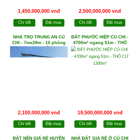
1,450,000,000 vnđ
2,500,000,000 vnđ
Chi tiết
Đặt mua
Chi tiết
Đặt mua
NHÀ TRỌ TRUNG AN CỦ
ĐẤT PHƯỚC HIỆP CỦ CHI -
CHI - 7mx28m - 10 phòng
4700m² ngang 51m - THỔ
trọ - THU NHẬP 10
CƯ 1300m²
TRIỆU/tháng
2,100,000,000 vnđ
19,500,000,000 vnđ
Chi tiết
Đặt mua
Chi tiết
Đặt mua
ĐẤT NỀN GIÁ RẺ HUYỆN
NHÀ ĐẤT GIÁ RẺ Ở CỦ CHI