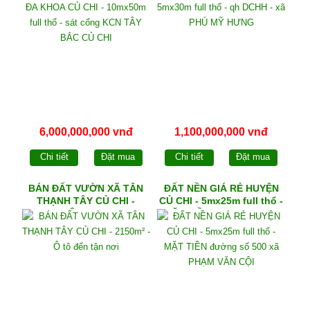
cổng KCN TÂY BẮC CỦ
CHI
6,000,000,000 vnđ
1,100,000,000 vnđ
Chi tiết
Đặt mua
Chi tiết
Đặt mua
BÁN ĐẤT VƯỜN XÃ TÂN
ĐẤT NỀN GIÁ RẺ HUYỆN
THẠNH TÂY CỦ CHI -
CỦ CHI - 5mx25m full thổ -
2150m² - Ô tô đến tận nơi
MẶT TIỀN đường số 500
xã PHẠM VĂN CỘI