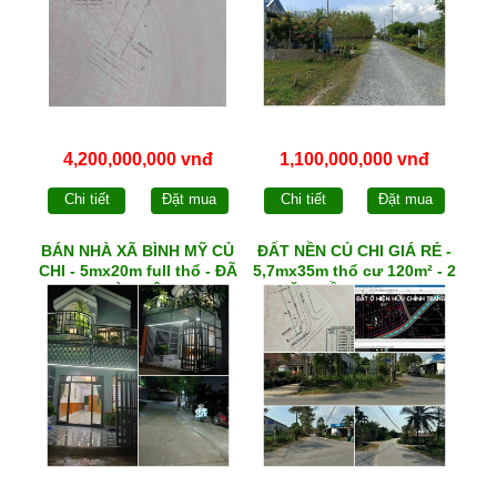
4,200,000,000 vnđ
1,100,000,000 vnđ
Chi tiết
Đặt mua
Chi tiết
Đặt mua
BÁN NHÀ XÃ BÌNH MỸ CỦ
ĐẤT NỀN CỦ CHI GIÁ RẺ -
CHI - 5mx20m full thổ - ĐÃ
5,7mx35m thổ cư 120m² - 2
HOÀN CÔNG
MẶT TIỀN NHỰA - qh
DCHH - xã THÁI MỸ