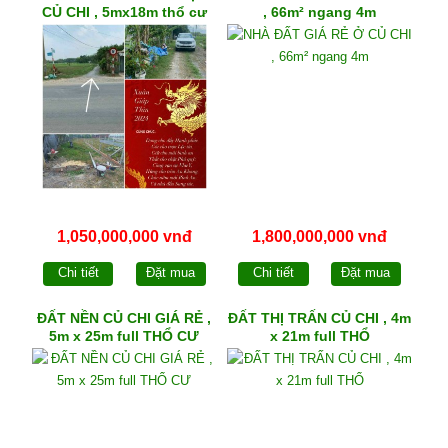
CỦ CHI , 5mx18m thổ cư
, 66m² ngang 4m
90m²
1,050,000,000 vnđ
1,800,000,000 vnđ
Chi tiết
Đặt mua
Chi tiết
Đặt mua
ĐẤT NỀN CỦ CHI GIÁ RẺ ,
ĐẤT THỊ TRẤN CỦ CHI , 4m
5m x 25m full THỔ CƯ
x 21m full THỔ