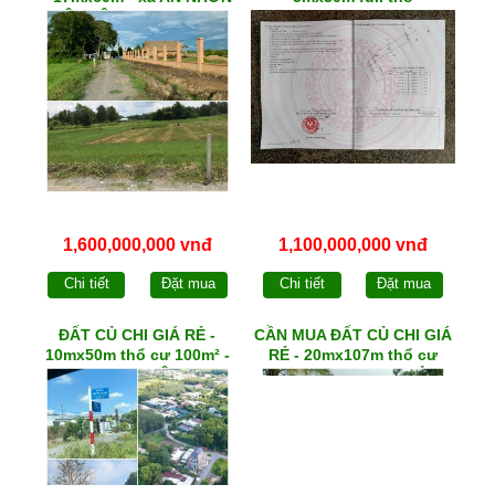
TÂY - Ô tô đến tận nơi
1,600,000,000 vnđ
1,100,000,000 vnđ
Chi tiết
Đặt mua
Chi tiết
Đặt mua
ĐẤT CỦ CHI GIÁ RẺ -
CẦN MUA ĐẤT CỦ CHI GIÁ
10mx50m thổ cư 100m² -
RẺ - 20mx107m thổ cư
xã TRUNG LẬP HẠ
300m² - qh KDC - 1/ TỈNH
LỘ 7