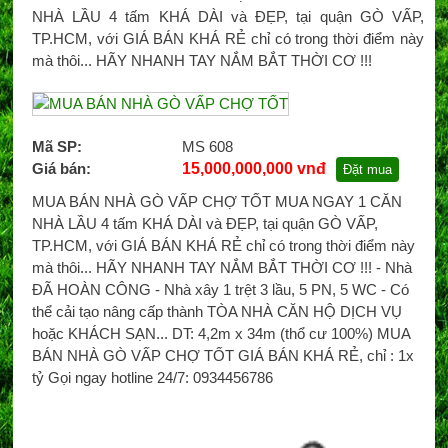
NHÀ LẦU 4 tấm KHÁ DÀI và ĐẸP, tại quận GÒ VẤP,
TP.HCM, với GIÁ BÁN KHÁ RẺ chỉ có trong thời điểm này
mà thôi... HÃY NHANH TAY NẮM BẮT THỜI CƠ !!!
Mã SP:
MS 608
Giá bán:
15,000,000,000 vnđ
Đặt mua
MUA BÁN NHÀ GÒ VẤP CHỢ TỐT MUA NGAY 1 CĂN
NHÀ LẦU 4 tấm KHÁ DÀI và ĐẸP, tại quận GÒ VẤP,
TP.HCM, với GIÁ BÁN KHÁ RẺ chỉ có trong thời điểm này
mà thôi... HÃY NHANH TAY NẮM BẮT THỜI CƠ !!! - Nhà
ĐÃ HOÀN CÔNG - Nhà xây 1 trệt 3 lầu, 5 PN, 5 WC - Có
thể cải tạo nâng cấp thành TÒA NHÀ CĂN HỘ DỊCH VỤ
hoặc KHÁCH SẠN... DT: 4,2m x 34m (thổ cư 100%) MUA
BÁN NHÀ GÒ VẤP CHỢ TỐT GIÁ BÁN KHÁ RẺ, chỉ : 1x
tỷ Gọi ngay hotline 24/7: 0934456786