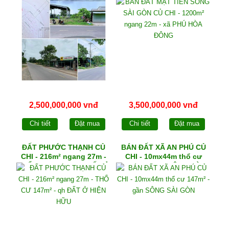
THỔ
ĐÔNG
2,500,000,000 vnđ
3,500,000,000 vnđ
Chi tiết
Đặt mua
Chi tiết
Đặt mua
ĐẤT PHƯỚC THẠNH CỦ
BÁN ĐẤT XÃ AN PHÚ CỦ
CHI - 216m² ngang 27m -
CHI - 10mx44m thổ cư
THỔ CƯ 147m² - qh ĐẤT Ở
147m² - gần SÔNG SÀI
HIỆN HỮU
GÒN