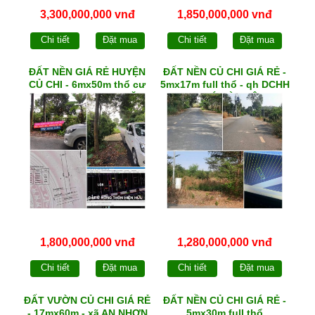
3,300,000,000 vnđ
1,850,000,000 vnđ
Chi tiết
Đặt mua
Chi tiết
Đặt mua
ĐẤT NỀN GIÁ RẺ HUYỆN
ĐẤT NỀN CỦ CHI GIÁ RẺ -
CỦ CHI - 6mx50m thổ cư
5mx17m full thổ - qh DCHH
150m² - qh DCHH - MẶT
- xã PHÚ HÒA ĐÔNG
TIỀN xã NHUẬN ĐỨC
1,800,000,000 vnđ
1,280,000,000 vnđ
Chi tiết
Đặt mua
Chi tiết
Đặt mua
ĐẤT VƯỜN CỦ CHI GIÁ RẺ
ĐẤT NỀN CỦ CHI GIÁ RẺ -
- 17mx60m - xã AN NHƠN
5mx30m full thổ