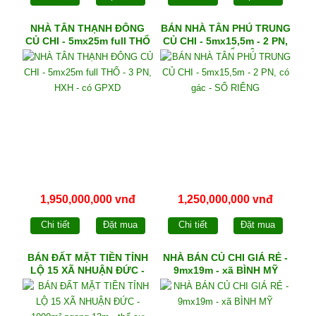
NHÀ TÂN THẠNH ĐÔNG
BÁN NHÀ TÂN PHÚ TRUNG
CỦ CHI - 5mx25m full THỔ
CỦ CHI - 5mx15,5m - 2 PN,
- 3 PN, HXH - có GPXD
có gác - SỔ RIÊNG
1,950,000,000 vnđ
1,250,000,000 vnđ
Chi tiết
Đặt mua
Chi tiết
Đặt mua
BÁN ĐẤT MẶT TIỀN TỈNH
NHÀ BÁN CỦ CHI GIÁ RẺ -
LỘ 15 XÃ NHUẬN ĐỨC -
9mx19m - xã BÌNH MỸ
1000m² ngang 13m - thổ
cư 340m²