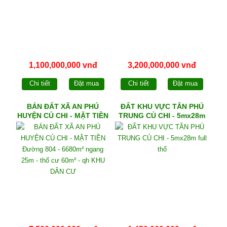
1,100,000,000 vnđ
3,200,000,000 vnđ
Chi tiết
Đặt mua
Chi tiết
Đặt mua
BÁN ĐẤT XÃ AN PHÚ
ĐẤT KHU VỰC TÂN PHÚ
HUYỆN CỦ CHI - MẶT TIỀN
TRUNG CỦ CHI - 5mx28m
Đường 804 - 6680m²
full thổ
ngang 25m - thổ cư 60m² -
qh KHU DÂN CƯ