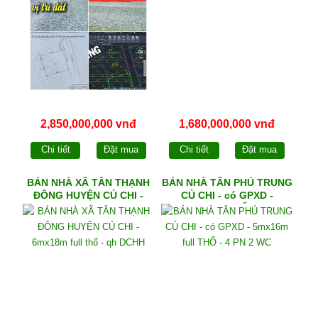
2,850,000,000 vnđ
1,680,000,000 vnđ
Chi tiết
Đặt mua
Chi tiết
Đặt mua
BÁN NHÀ XÃ TÂN THẠNH
BÁN NHÀ TÂN PHÚ TRUNG
ĐÔNG HUYỆN CỦ CHI -
CỦ CHI - có GPXD -
6mx18m full thổ - qh DCHH
5mx16m full THỔ - 4 PN 2
WC