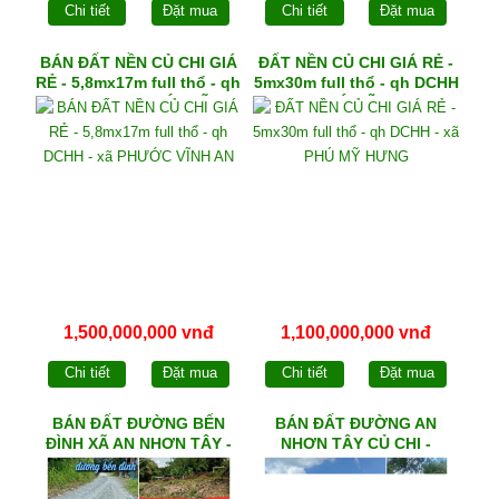
Chi tiết
Đặt mua
Chi tiết
Đặt mua
BÁN ĐẤT NỀN CỦ CHI GIÁ
ĐẤT NỀN CỦ CHI GIÁ RẺ -
RẺ - 5,8mx17m full thổ - qh
5mx30m full thổ - qh DCHH
DCHH - xã PHƯỚC VĨNH
- xã PHÚ MỸ HƯNG
AN
1,500,000,000 vnđ
1,100,000,000 vnđ
Chi tiết
Đặt mua
Chi tiết
Đặt mua
BÁN ĐẤT ĐƯỜNG BẾN
BÁN ĐẤT ĐƯỜNG AN
ĐÌNH XÃ AN NHƠN TÂY -
NHƠN TÂY CỦ CHI -
475m² ngang 19,5m - qh
8mx28m full thổ
DCKHSX